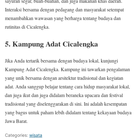
sayuran segar, buah-buahan, dan juga makanan khas daerah.
Interaksi bersama dengan pedagang dan masyarakat setempat
menambahkan wawasan yang berharga tentang budaya dan
rutinitas di Cicalengka.
5. Kampung Adat Cicalengka
Jika Anda tertarik bersama dengan budaya lokal, kunjungi
Kampung Adat Cicalengka. Kampung ini tawarkan pengalaman
yang unik bersama dengan arsitektur tradisional dan kegiatan
adat. Anda sanggup belajar tentang cara hidup masyarakat lokal,
dan juga ikut dan juga didalam beraneka upacara dan festival
tradisional yang diselenggarakan di sini. Ini adalah kesempatan
yang bagus untuk paham lebih didalam tentang kekayaan budaya
Jawa Barat.
Categories:
wisata