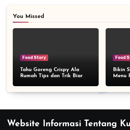
You Missed
Food Story
Food S
Tahu Goreng Crispy Ala
Bikin 
Rumah Tips dan Trik Biar
Menu P
Renyah Maksimal
yang B
Lebih 
Website Informasi Tentang Ku