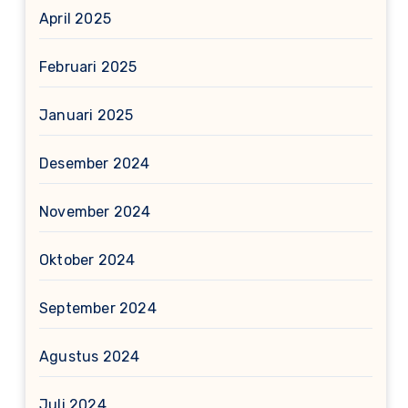
April 2025
Februari 2025
Januari 2025
Desember 2024
November 2024
Oktober 2024
September 2024
Agustus 2024
Juli 2024