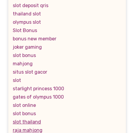
slot deposit qris
thailand slot
olympus slot
Slot Bonus
bonus new member
joker gaming
slot bonus
mahjong
situs slot gacor
slot
starlight princess 1000
gates of olympus 1000
slot online
slot bonus
slot thailand
raja mahjong