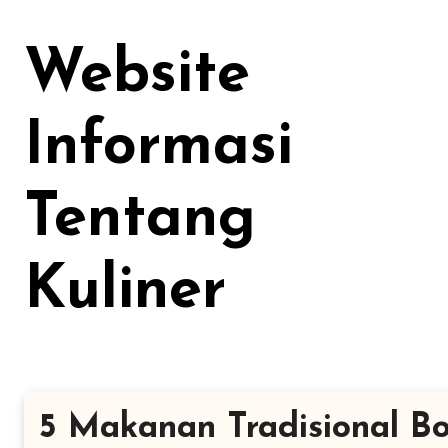
Lewati
ke
Website
konten
Informasi
Tentang
Kuliner
5 Makanan Tradisional 