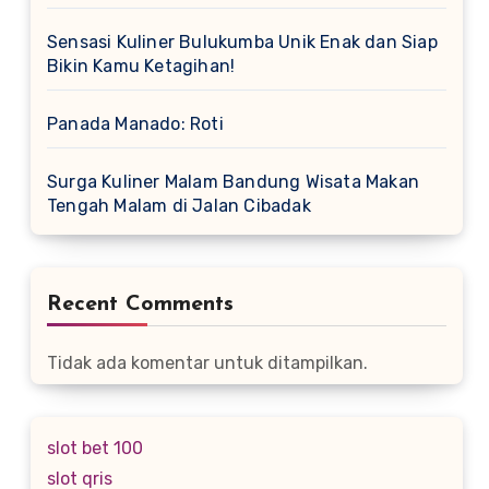
Sensasi Kuliner Bulukumba Unik Enak dan Siap
Bikin Kamu Ketagihan!
Panada Manado: Roti
Surga Kuliner Malam Bandung Wisata Makan
Tengah Malam di Jalan Cibadak
Recent Comments
Tidak ada komentar untuk ditampilkan.
slot bet 100
slot qris