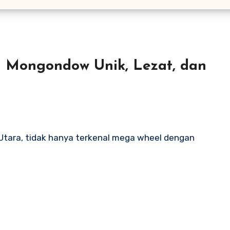
g Mongondow Unik, Lezat, dan