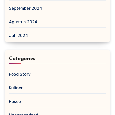
September 2024
Agustus 2024
Juli 2024
Categories
Food Story
Kuliner
Resep