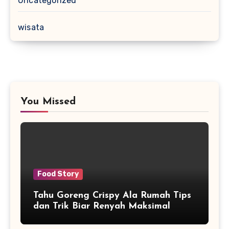
Uncategorized
wisata
You Missed
Food Story
Tahu Goreng Crispy Ala Rumah Tips
dan Trik Biar Renyah Maksimal