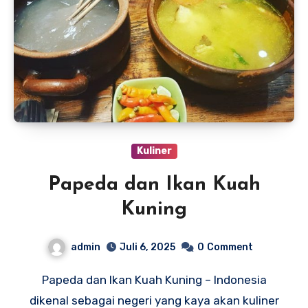
Kuliner
Papeda dan Ikan Kuah
Kuning
admin
Juli 6, 2025
0
Comment
Papeda dan Ikan Kuah Kuning – Indonesia
dikenal sebagai negeri yang kaya akan kuliner