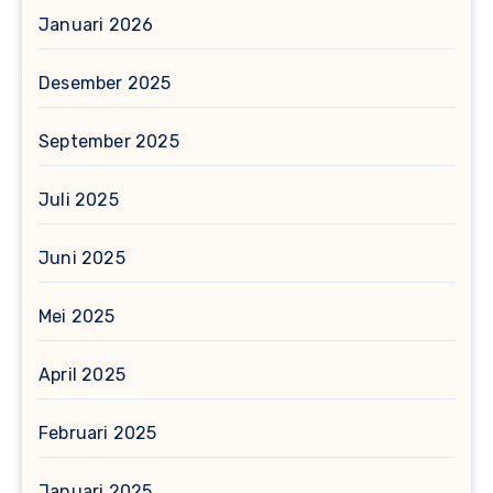
Januari 2026
Desember 2025
September 2025
Juli 2025
Juni 2025
Mei 2025
April 2025
Februari 2025
Januari 2025