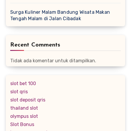
Surga Kuliner Malam Bandung Wisata Makan
Tengah Malam di Jalan Cibadak
Recent Comments
Tidak ada komentar untuk ditampilkan.
slot bet 100
slot qris
slot deposit qris
thailand slot
olympus slot
Slot Bonus