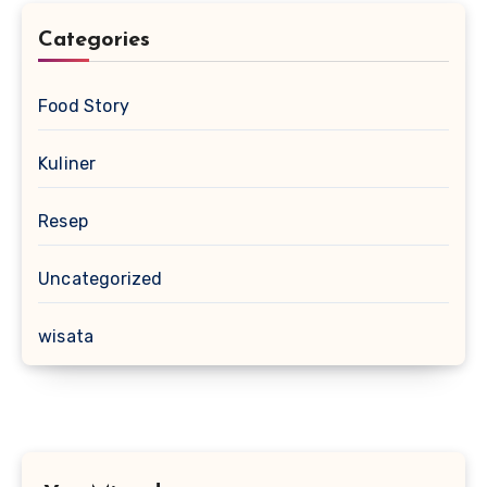
Categories
Food Story
Kuliner
Resep
Uncategorized
wisata