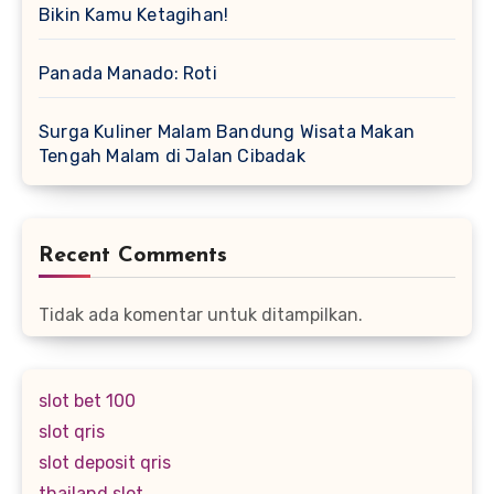
Bikin Kamu Ketagihan!
Panada Manado: Roti
Surga Kuliner Malam Bandung Wisata Makan
Tengah Malam di Jalan Cibadak
Recent Comments
Tidak ada komentar untuk ditampilkan.
slot bet 100
slot qris
slot deposit qris
thailand slot