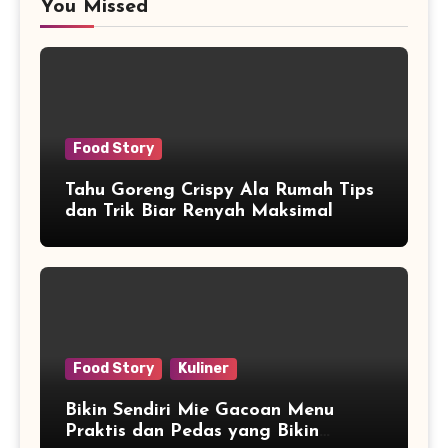
You Missed
Food Story
Tahu Goreng Crispy Ala Rumah Tips
dan Trik Biar Renyah Maksimal
Food Story
Kuliner
Bikin Sendiri Mie Gacoan Menu
Praktis dan Pedas yang Bikin