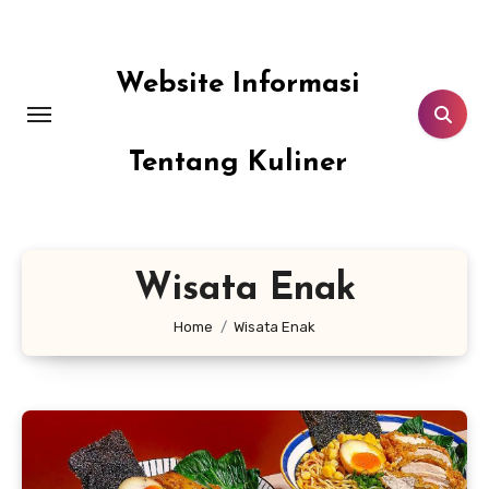
Lewati
ke
konten
Website Informasi
Tentang Kuliner
Wisata Enak
Home
Wisata Enak