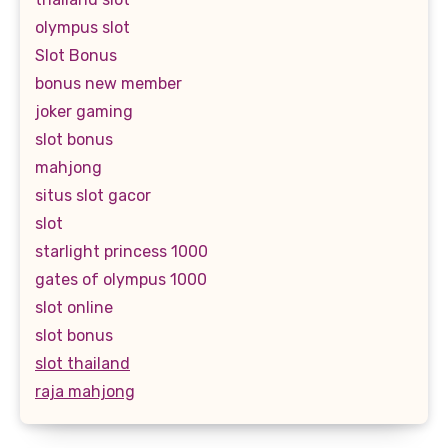
olympus slot
Slot Bonus
bonus new member
joker gaming
slot bonus
mahjong
situs slot gacor
slot
starlight princess 1000
gates of olympus 1000
slot online
slot bonus
slot thailand
raja mahjong