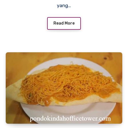
yang…
Read More