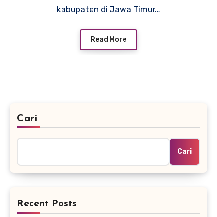
kabupaten di Jawa Timur…
Read More
Cari
Cari
Recent Posts