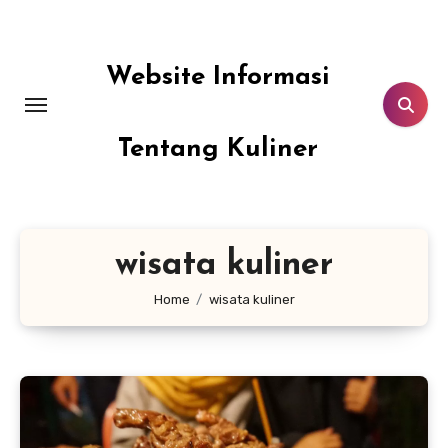
Lewati
ke
konten
Website Informasi
Tentang Kuliner
wisata kuliner
Home
wisata kuliner