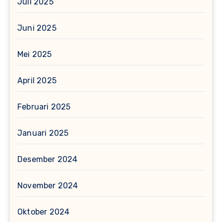
Juli 2025
Juni 2025
Mei 2025
April 2025
Februari 2025
Januari 2025
Desember 2024
November 2024
Oktober 2024