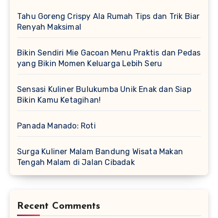
Tahu Goreng Crispy Ala Rumah Tips dan Trik Biar
Renyah Maksimal
Bikin Sendiri Mie Gacoan Menu Praktis dan Pedas
yang Bikin Momen Keluarga Lebih Seru
Sensasi Kuliner Bulukumba Unik Enak dan Siap
Bikin Kamu Ketagihan!
Panada Manado: Roti
Surga Kuliner Malam Bandung Wisata Makan
Tengah Malam di Jalan Cibadak
Recent Comments