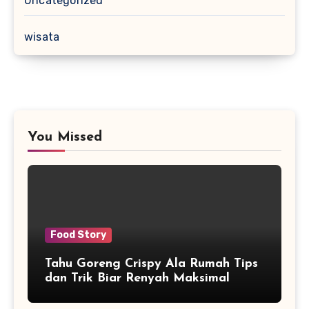
Uncategorized
wisata
You Missed
Food Story
Tahu Goreng Crispy Ala Rumah Tips
dan Trik Biar Renyah Maksimal