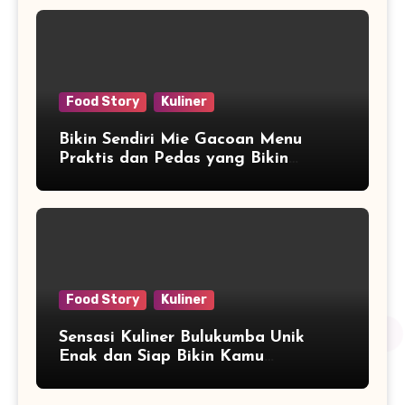
Food Story
Kuliner
Bikin Sendiri Mie Gacoan Menu
Praktis dan Pedas yang Bikin
Momen Keluarga Lebih Seru
Food Story
Kuliner
Sensasi Kuliner Bulukumba Unik
Enak dan Siap Bikin Kamu
Ketagihan!