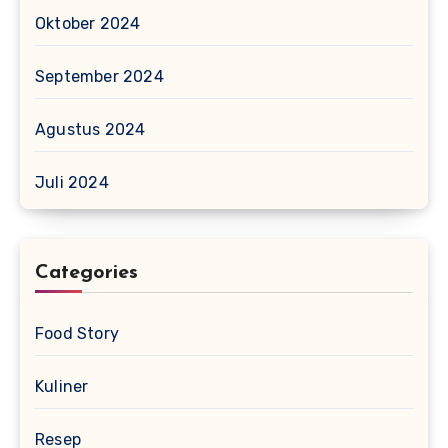
Oktober 2024
September 2024
Agustus 2024
Juli 2024
Categories
Food Story
Kuliner
Resep