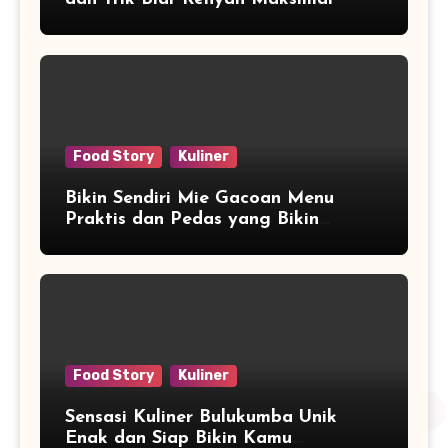
Food Story
Kuliner
Bikin Sendiri Mie Gacoan Menu
Praktis dan Pedas yang Bikin
Momen Keluarga Lebih Seru
Food Story
Kuliner
Sensasi Kuliner Bulukumba Unik
Enak dan Siap Bikin Kamu