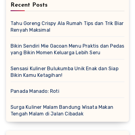
Recent Posts
Tahu Goreng Crispy Ala Rumah Tips dan Trik Biar
Renyah Maksimal
Bikin Sendiri Mie Gacoan Menu Praktis dan Pedas
yang Bikin Momen Keluarga Lebih Seru
Sensasi Kuliner Bulukumba Unik Enak dan Siap
Bikin Kamu Ketagihan!
Panada Manado: Roti
Surga Kuliner Malam Bandung Wisata Makan
Tengah Malam di Jalan Cibadak