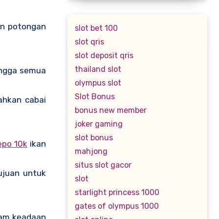
ran potongan
slot bet 100
slot qris
slot deposit qris
thailand slot
hingga semua
olympus slot
Slot Bonus
ahkan cabai
bonus new member
joker gaming
slot bonus
epo 10k
ikan
mahjong
situs slot gacor
ujuan untuk
slot
starlight princess 1000
gates of olympus 1000
alam keadaan