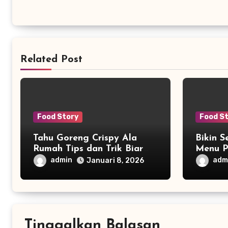
Related Post
Food Story
Food S
Tahu Goreng Crispy Ala
Bikin S
Rumah Tips dan Trik Biar
Menu P
Renyah Maksimal
yang B
admin
adm
Januari 8, 2026
Lebih 
Tinggalkan Balasan