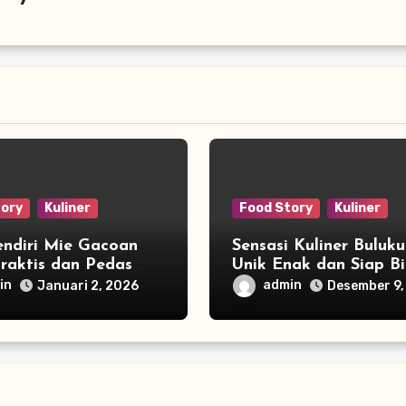
tory
Kuliner
Food Story
Kuliner
endiri Mie Gacoan
Sensasi Kuliner Buluk
raktis dan Pedas
Unik Enak dan Siap Bi
ikin Momen Keluarga
Kamu Ketagihan!
in
admin
Januari 2, 2026
Desember 9,
Seru