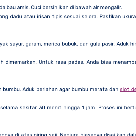
da bau amis. Cuci bersih ikan di bawah air mengalir.
tong dadu atau irisan tipis sesuai selera. Pastikan uku
yak sayur, garam, merica bubuk, dan gula pasir. Aduk 
ah dimemarkan. Untuk rasa pedas, Anda bisa menamb
n bumbu. Aduk perlahan agar bumbu merata dan
slot d
elama sekitar 30 menit hingga 1 jam. Proses ini bert
annya di atas piring saji. Naniura biasanya disajikan d